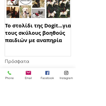
Το στολίδι της Dogit...για
DOGIT blessin
τους σκύλους βοηθούς
"Παίρνεις ό,τ
παιδιών με αναπηρία
χρειάζεσαι, 
όταν μπορεί
Phone
Email
Facebook
Instagram
Πρόσφατα
Kit πρώτων βοηθειών για τα
κατοικίδιά σας έχετε στα ταξίδια