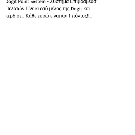
Όταν κάθε σου ευρώ κερδίζει...
Dogit Point System - Σύστημα Επιβράβευσης
Πελατών Γίνε κι εσύ μέλος της Dogit και
κέρδισε... Κάθε ευρώ είναι και 1 πόντος!!
Ξέρουμε πως...