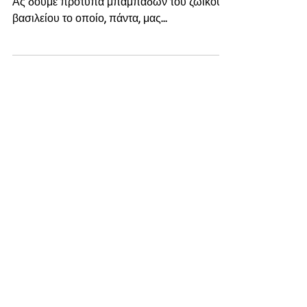
Ένεκα της γιορτής του Πατέρα που πέρασε....
Ας δούμε πρότυπα μπαμπάδων του ζωικού
βασιλείου το οποίο, πάντα, μας
παραδειγματίζει για το...