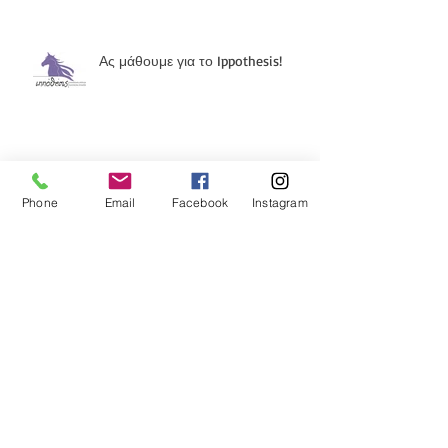
προσέξετε !
Ας μάθουμε για το Ippothesis!
Phone
Email
Facebook
Instagram
Διακοπές με το κατοικίδιό μας: Τι
χρειάζεται να φροντίσουμε;
Γιατί να εκπαιδεύσω τον σκύλο
μου;