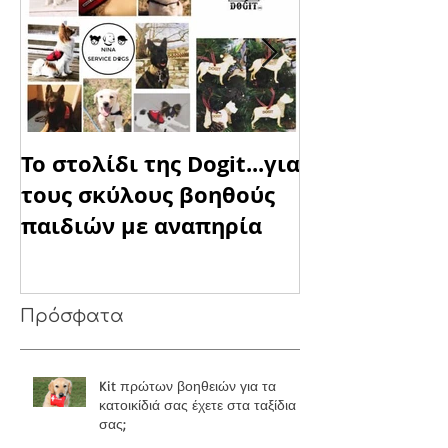
Το στολίδι της Dogit...για
DOGIT blessin
τους σκύλους βοηθούς
"Παίρνεις ό,τ
παιδιών με αναπηρία
χρειάζεσαι, 
όταν μπορεί
Πρόσφατα
Kit πρώτων βοηθειών για τα
κατοικίδιά σας έχετε στα ταξίδια