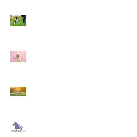
Γιατί να εκπαιδεύσω το σκύλο
μου;
Γιατί να επιλέξετε έναν
επαγγελματία groomer για τον
σκύλο σας;
Άνοιξη και κατοικίδια:τι να
προσέξετε !
Ας μάθουμε για το Ippothesis!