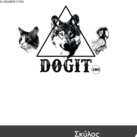
G-092MPEY70N
Σκύλος