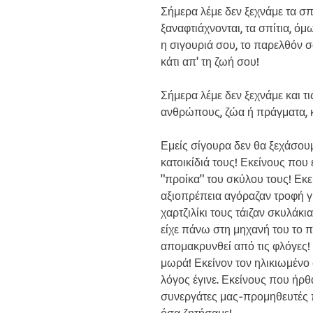
Σήμερα λέμε δεν ξεχνάμε τα σπ
ξαναφτιάχνονται, τα σπίτια, όμ
η σιγουριά σου, το παρελθόν σο
κάτι απ' τη ζωή σου!
Σήμερα λέμε δεν ξεχνάμε και τ
ανθρώπους, ζώα ή πράγματα, κα
Εμείς σίγουρα δεν θα ξεχάσου
κατοικίδιά τους! Εκείνους που 
"προίκα" του σκύλου τους! Εκεί
αξιοπρέπεια αγόραζαν τροφή γι
χαρτζιλίκι τους τάιζαν σκυλάκι
είχε πάνω στη μηχανή του το π
απομακρυνθεί από τις φλόγες! Ε
μωρά! Εκείνον τον ηλικιωμένο 
λόγος έγινε. Εκείνους που ήρθα
συνεργάτες μας-προμηθευτές 