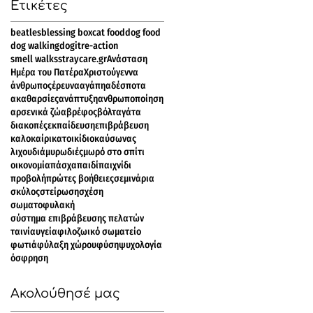
Ετικέτες
beatles
blessing box
cat food
dog food
dog walking
dogit
re-action
smell walks
straycare.gr
Ανάσταση
Ημέρα του Πατέρα
Χριστούγεννα
άνθρωπος
έρευνα
αγάπη
αδέσποτα
ακαθαρσίες
ανάπτυξη
ανθρωποποίηση
αρσενικά ζώα
βρέφος
βόλτα
γάτα
διακοπές
εκπαίδευση
επιβράβευση
καλοκαίρι
κατοικίδιο
καύσωνας
λιχουδιά
μυρωδιές
μωρό στο σπίτι
οικονομία
πάσχα
παιδί
παιχνίδι
προβολή
πρώτες βοήθειες
σεμινάρια
σκύλος
στείρωση
σχέση
σωματοφυλακή
σύστημα επιβράβευσης πελατών
ταινία
υγεία
φιλοζωικό σωματείο
φωτιά
φύλαξη χώρου
φύση
ψυχολογία
όσφρηση
Ακολούθησέ μας