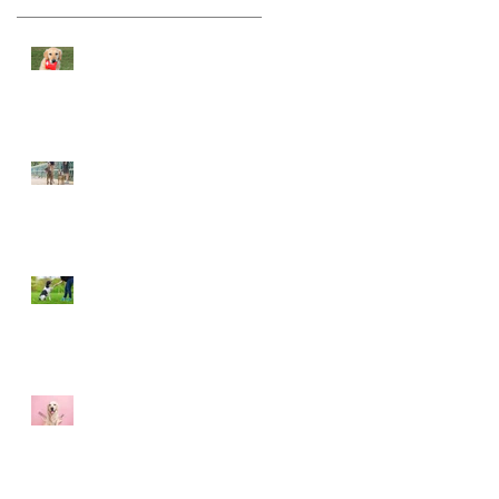
Kit πρώτων βοηθειών
για τα κατοικίδιά σας
έχετε στα ταξίδια σας;
Γιατί είναι σημαντική η
βόλτα και η
κοινωνικοποίηση του
σκύλου;
Γιατί να εκπαιδεύσω το
σκύλο μου;
Γιατί να επιλέξετε έναν
επαγγελματία groomer
για τον σκύλο σας;