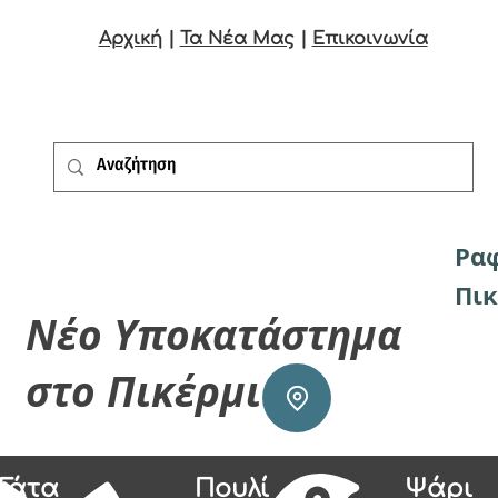
Αρχική
|
Τα Νέα Μας
|
Επικοινωνία
Ρα
Πικ
Νέο Υποκατάστημα
στο Πικέρμι
Γάτα
Πουλί
Ψάρι