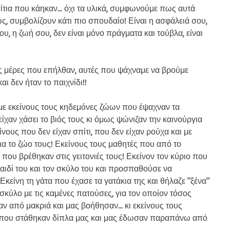
ίτια που κάηκαν... όχι τα υλικά, συμφωνούμε πως αυτά 
ως, συμβολίζουν κάτι πιο σπουδαίο! Είναι η ασφάλειά σου, 
υ, η ζωή σου, δεν είναι μόνο πράγματα και τούβλα, είναι 
ις μέρες που επήλθαν, αυτές που ψάχναμε να βρούμε 
ι δεν ήταν το παιχνίδι!!
με εκείνους τους κηδεμόνες ζώων που έψαχναν τα 
είχαν χάσει το βιός τους κι όμως ψώνιζαν την καινούργια 
νους που δεν είχαν σπίτι, που δεν είχαν ρούχα και με 
α το ζώο τους! Εκείνους τους μαθητές που από το 
α που βρέθηκαν στις γειτονιές τους! Εκείνον τον κύριο που 
αιδί του και τον σκύλο του και προσπαθούσε να 
κείνη τη γάτα που έχασε τα γατάκια της και θήλαζε "ξένα" 
σκύλο με τις καμένες πατούσες, για τον οποίον τόσος 
ν από μακριά και μας βοήθησαν... κι εκείνους τους 
που στάθηκαν δίπλα μας και μας έδωσαν παραπάνω από 