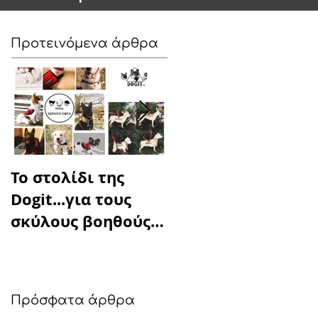
Προτεινόμενα άρθρα
Το στολίδι της
DOGIT blessing
Dogit...για τους
box... "Παίρνεις ό,τ
σκύλους βοηθούς
χρειάζεσαι,
παιδιών με
αφήνεις όταν
αναπηρία
μπορείς"
Πρόσφατα άρθρα