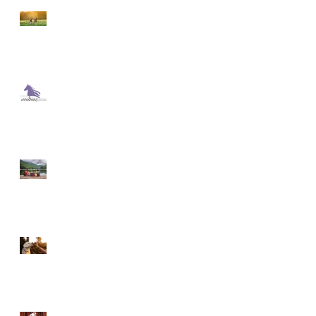
Άνοιξη και κατοικίδια:τι
να προσέξετε !
Ας μάθουμε για το
Ippothesis!
Διακοπές με το
κατοικίδιό μας: Τι
χρειάζεται να
φροντίσουμε;
Γιατί να εκπαιδεύσω
τον σκύλο μου;